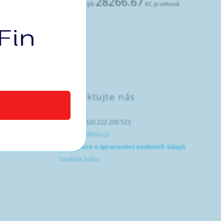
28266.67
lý úrok i jistinu úvěru v celkové výši
Kč, je celková
Kontaktujte nás
telefon +420 222 200 523
info@crediton.cz
Informace o zpracování osobních údajů
Souhlas Solus