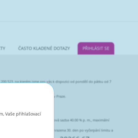
TY
ČASTO KLADENÉ DOTAZY
PŘIHLÁSIT SE
2 200 523, na kterém jsme pro vás k dispozici od pondělí do pátku od 7
 180184 vedená u Městského soudu v Praze.
kém úvěru.
m, Vaše přihlašovací
rvání úvěru je doba neurčitá, úroková sazba 40.00 % p. m., maximální
látkách tak, že první splátka je uhrazena 30. den po vyčerpání limitu a