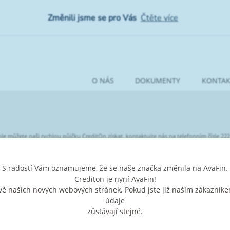
Změnili jsme se pro Vás
Čtěte více
O NÁS
DOKUMENTY
KONTAK
le můžete naši rychlou půjčku CreditOn získat, kontaktujte nás na telefonním čísle 22
od nás můžete mít k dispozici na svém účtu do 15 minut od schválení!
kovcova 1566/2b, Holešovice, 170 00 Praha 7, telefon +420 222 200 523. IČ: 24849707, C
S radostí Vám oznamujeme, že se naše značka změnila na AvaFin.
adu se zákony České republiky, zejména občanského zákoníku a zákona o spotřebitels
Crediton je nyní AvaFin!
ě našich nových webových stránek. Pokud jste již naším zákazníke
20000.00
údaje
it činí
Kč, minimální doba trvání úvěru je 61 dní, maximální doba t
zůstávají stejné.
20000.00
vyčerpání úvěrového limitu
Kč a splacení úvěru ve dvou měsíčních sp