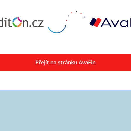
00.00
Kč, a druhá splátka je uhrazena 61. den po vyčerpání úvěru a vyrovná přirost
6.67
Kč.
Přejít na stránku AvaFin