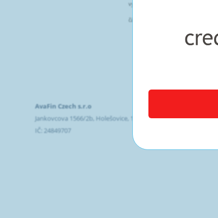
80
vyrovná přirostlý úrok ve výši
3626
částka splatná klientem
AvaFin Czech s.r.o
Jankovcova 1566/2b, Holešovice, 170 00 Praha 7
IČ: 24849707