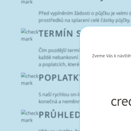
Před vyplněním žádosti o půjčku je velmi d
prostředků na splacení celé částky půjčky.
TERMÍN SPLATNOSTI
Čím pozdější termín splatnosti půjčky si zv
Zveme Vás k návštěv
každé nebankovní zápůjčky proto vždy poro
a poplatcích, které nebankovní úvěry zahrn
POPLATKY ZA PŮJČK
S naší rychlou on-line půjčkou neplatíte ž
konečná a neměnná.
PRŮHLEDNOST