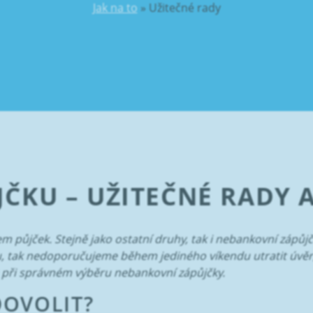
Jak na to
»
Užitečné rady
ŮJČKU – UŽITEČNÉ RADY 
m půjček. Stejně jako ostatní druhy, tak i nebankovní zápůjč
ou, tak nedoporučujeme během jediného víkendu utratit úvěr
při správném výběru nebankovní zápůjčky.
DOVOLIT?