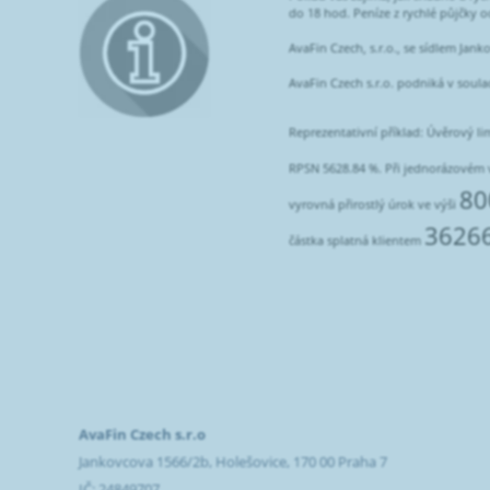
do 18 hod. Peníze z rychlé půjčky 
AvaFin Czech, s.r.o., se sídlem Jan
AvaFin Czech s.r.o. podniká v soul
Reprezentativní příklad: Úvěrový lim
RPSN 5628.84 %. Při jednorázovém 
80
vyrovná přirostlý úrok ve výši
3626
částka splatná klientem
AvaFin Czech s.r.o
Jankovcova 1566/2b, Holešovice, 170 00 Praha 7
IČ: 24849707