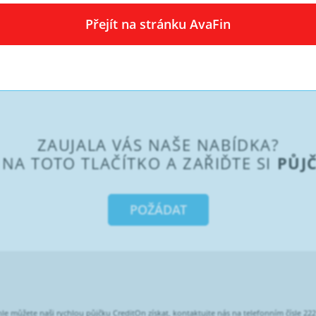
rozumitelná – podmínky nebankovní zápůjčky musí být průhled
smlouvu o zápůjčce a ujistěte se, že podmínky jsou v soula
Přejít na stránku AvaFin
ími a pravidly, se splacením nebankovní zápůjčky tak nebud
 přínosem a budeme velmi rádi, když se stanete i naším klie
ZAUJALA VÁS NAŠE NABÍDKA?
NA TOTO TLAČÍTKO A ZAŘIĎTE SI
PŮJ
POŽÁDAT
le můžete naši rychlou půjčku CreditOn získat, kontaktujte nás na telefonním čísle 22