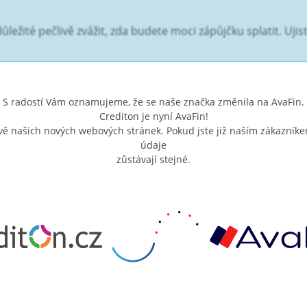
ůležité pečlivě zvážit, zda budete moci zápůjčku splatit. Uj
S radostí Vám oznamujeme, že se naše značka změnila na AvaFin.
Crediton je nyní AvaFin!
olíte, tím nižší budou splátky. Zároveň ale lze předpokládat,
ě našich nových webových stránek. Pokud jste již naším zákazníke
vnávejte celkovou vratnou částku místo jednotlivých spláte
údaje
ují.
zůstávají stejné.
U
ádné další poplatky. Jsme maximálně transparentní a jednáme f