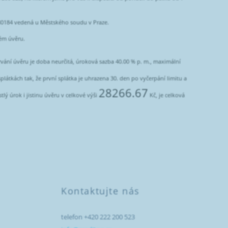
 180184 vedená u Městského soudu v Praze.
kém úvěru.
rvání úvěru je doba neurčitá, úroková sazba 40.00 % p. m., maximální
látkách tak, že první splátka je uhrazena 30. den po vyčerpání limitu a
28266.67
lý úrok i jistinu úvěru v celkové výši
Kč, je celková
Kontaktujte nás
telefon +420 222 200 523