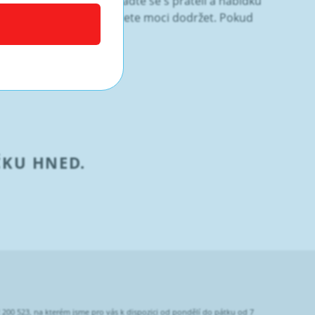
né a srozumitelné. Poraďte se s přáteli a nabídku
du se zákonem a že je budete moci dodržet. Pokud
ete mít žádné potíže.
ntem.
ČKU HNED.
2 200 523, na kterém jsme pro vás k dispozici od pondělí do pátku od 7