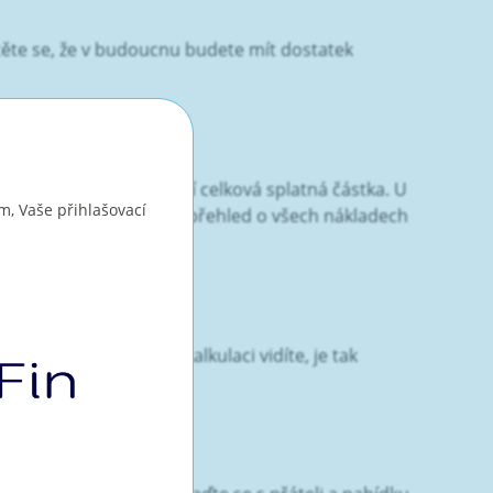
istěte se, že v budoucnu budete mít dostatek
 že se tím výrazně navýší celková splatná částka. U
m, Vaše přihlašovací
k. Také je důležité mít přehled o všech nákladech
ér. Částka, kterou v kalkulaci vidíte, je tak