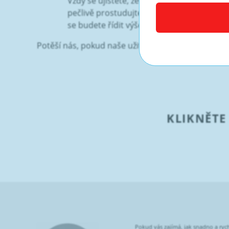
Vždy se ujistěte, že nabídka je pro vás s
pečlivě prostudujte. Pozorně si přečtěte 
se budete řídit výše uvedenými doporučen
Potěší nás, pokud naše užitečné rady pro vás byly
KLIKNĚTE
Pokud vás zajímá, jak snadno a rych