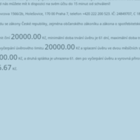
od nás můžete mít k dispozici na svém účtu do 15 minut od schválení!
kovcova 1566/2b, Holešovice, 170 00 Praha 7, telefon +420 222 200 523. IČ: 24849707, C
adu se zákony České republiky, zejména občanského zákoníku a zákona o spotřebitels
20000.00
it činí
Kč, minimální doba trvání úvěru je 61 dní, maximální doba t
20000.00
vyčerpání úvěrového limitu
Kč a splacení úvěru ve dvou měsíčních sp
00.00
Kč, a druhá splátka je uhrazena 61. den po vyčerpání úvěru a vyrovná přirost
6.67
Kč.