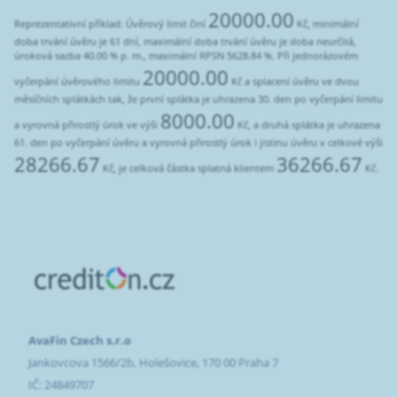
20000.00
Reprezentativní příklad: Úvěrový limit činí
Kč, minimální
doba trvání úvěru je 61 dní, maximální doba trvání úvěru je doba neurčitá,
úroková sazba 40.00 % p. m., maximální RPSN 5628.84 %. Při jednorázovém
20000.00
vyčerpání úvěrového limitu
Kč a splacení úvěru ve dvou
měsíčních splátkách tak, že první splátka je uhrazena 30. den po vyčerpání limitu
8000.00
a vyrovná přirostlý úrok ve výši
Kč, a druhá splátka je uhrazena
61. den po vyčerpání úvěru a vyrovná přirostlý úrok i jistinu úvěru v celkové výši
28266.67
36266.67
Kč, je celková částka splatná klientem
Kč.
AvaFin Czech s.r.o
Jankovcova 1566/2b, Holešovice, 170 00 Praha 7
IČ: 24849707