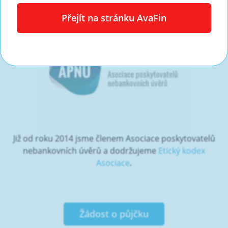
Přejít na stránku AvaFin
Již od roku 2014 jsme členem Asociace poskytovatelů
nebankovních úvěrů a dodržujeme
Etický kodex
Asociace
.
Žádost o půjčku