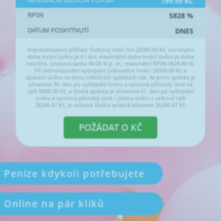
MINIMÁLNÍ MĚSÍČNÍ PLATBA
799.99
KČ
RPSN
5828
%
DATUM POSKYTNUTÍ
DNES
Reprezentativní příklad: Úvěrový limit činí
20000.00
Kč, minimální
doba trvání úvěru je 61 dní, maximální doba trvání úvěru je doba
neurčitá, úroková sazba 40.00 % p. m., maximální RPSN 5628.84 %.
Při jednorázovém vyčerpání úvěrového limitu
20000.00
Kč a
splacení úvěru ve dvou měsíčních splátkách tak, že první splátka je
uhrazena 30. den po vyčerpání limitu a vyrovná přirostlý úrok ve
výši
8000.00
Kč, a druhá splátka je uhrazena 61. den po vyčerpání
úvěru a vyrovná přirostlý úrok i jistinu úvěru v celkové výši
28266.67
Kč, je celková částka splatná klientem
36266.67
Kč.
POŽÁDAT O
KČ
Peníze kdykoli potřebujete
Online na pár kliků