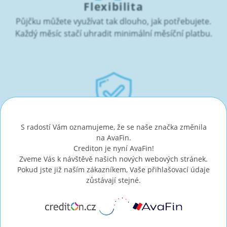
Flexibilita
Půjčku můžete využívat tak dlouho, jak potřebujete.
Každý měsíc stačí uhradit minimální měsíční platbu.
Licence
S radostí Vám oznamujeme, že se naše značka změnila
Získali jsme licenci nebankovního poskytovatele
na AvaFin.
spotřebitelských úvěrů od České národní banky.
Crediton je nyní AvaFin!
Zveme Vás k návštěvě našich nových webových stránek.
Pokud jste již naším zákazníkem, Vaše přihlašovací údaje
zůstávají stejné.
Záleží nám na našich zákaznících