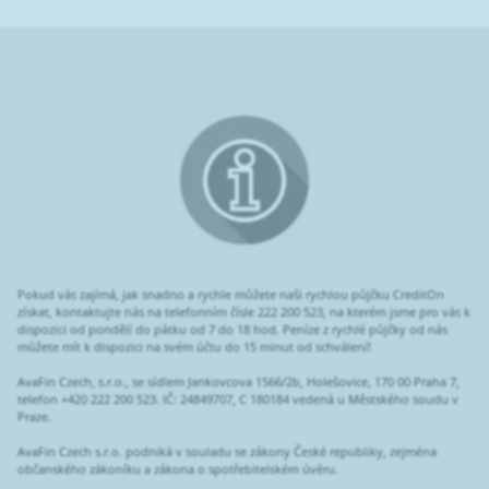
Pokud vás zajímá, jak snadno a rychle můžete naši rychlou půjčku CreditOn
získat, kontaktujte nás na telefonním čísle 222 200 523, na kterém jsme pro vás k
dispozici od pondělí do pátku od 7 do 18 hod. Peníze z rychlé půjčky od nás
můžete mít k dispozici na svém účtu do 15 minut od schválení!
AvaFin Czech, s.r.o., se sídlem Jankovcova 1566/2b, Holešovice, 170 00 Praha 7,
telefon +420 222 200 523. IČ: 24849707, C 180184 vedená u Městského soudu v
Praze.
AvaFin Czech s.r.o. podniká v souladu se zákony České republiky, zejména
občanského zákoníku a zákona o spotřebitelském úvěru.