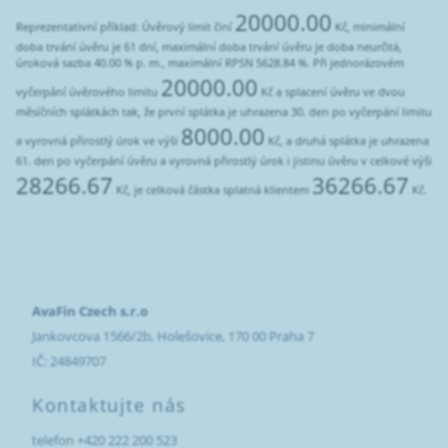
20000.00
Reprezentativní příklad: Úvěrový limit činí
Kč, minimální
doba trvání úvěru je 61 dní, maximální doba trvání úvěru je doba neurčitá,
úroková sazba 40.00 % p. m., maximální RPSN 5628.84 %. Při jednorázovém
20000.00
vyčerpání úvěrového limitu
Kč a splacení úvěru ve dvou
měsíčních splátkách tak, že první splátka je uhrazena 30. den po vyčerpání limitu
8000.00
a vyrovná přirostlý úrok ve výši
Kč, a druhá splátka je uhrazena
61. den po vyčerpání úvěru a vyrovná přirostlý úrok i jistinu úvěru v celkové výši
28266.67
36266.67
Kč, je celková částka splatná klientem
Kč.
AvaFin Czech s.r.o
Jankovcova 1566/2b, Holešovice, 170 00 Praha 7
IČ: 24849707
Kontaktujte nás
telefon +420 222 200 523