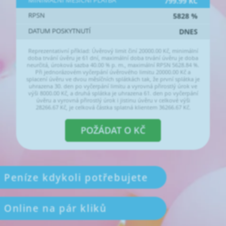
MINIMÁLNÍ MĚSÍČNÍ PLATBA
799.99
KČ
RPSN
5828
%
DATUM POSKYTNUTÍ
DNES
Reprezentativní příklad: Úvěrový limit činí
20000.00
Kč, minimální
doba trvání úvěru je 61 dní, maximální doba trvání úvěru je doba
neurčitá, úroková sazba 40.00 % p. m., maximální RPSN 5628.84 %.
Při jednorázovém vyčerpání úvěrového limitu
20000.00
Kč a
splacení úvěru ve dvou měsíčních splátkách tak, že první splátka je
uhrazena 30. den po vyčerpání limitu a vyrovná přirostlý úrok ve
výši
8000.00
Kč, a druhá splátka je uhrazena 61. den po vyčerpání
úvěru a vyrovná přirostlý úrok i jistinu úvěru v celkové výši
28266.67
Kč, je celková částka splatná klientem
36266.67
Kč.
POŽÁDAT O
KČ
Peníze kdykoli potřebujete
Online na pár kliků