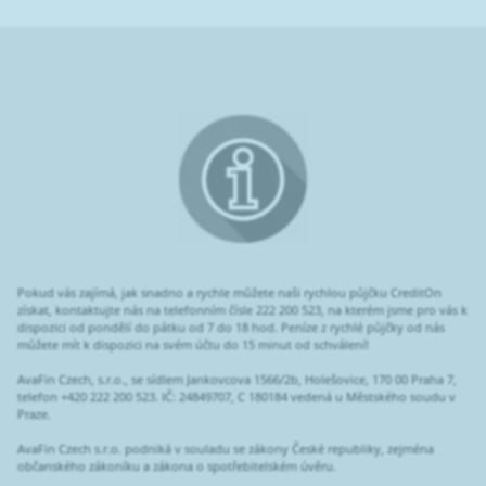
Pokud vás zajímá, jak snadno a rychle můžete naši rychlou půjčku CreditOn
získat, kontaktujte nás na telefonním čísle 222 200 523, na kterém jsme pro vás k
dispozici od pondělí do pátku od 7 do 18 hod. Peníze z rychlé půjčky od nás
můžete mít k dispozici na svém účtu do 15 minut od schválení!
AvaFin Czech, s.r.o., se sídlem Jankovcova 1566/2b, Holešovice, 170 00 Praha 7,
telefon +420 222 200 523. IČ: 24849707, C 180184 vedená u Městského soudu v
Praze.
AvaFin Czech s.r.o. podniká v souladu se zákony České republiky, zejména
občanského zákoníku a zákona o spotřebitelském úvěru.