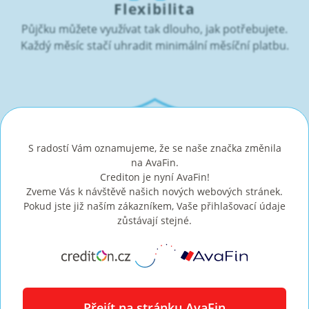
Flexibilita
Půjčku můžete využívat tak dlouho, jak potřebujete.
Každý měsíc stačí uhradit minimální měsíční platbu.
S radostí Vám oznamujeme, že se naše značka změnila
Licence
na AvaFin.
Crediton je nyní AvaFin!
Získali jsme licenci nebankovního poskytovatele
Zveme Vás k návštěvě našich nových webových stránek.
spotřebitelských úvěrů od České národní banky.
Pokud jste již naším zákazníkem, Vaše přihlašovací údaje
zůstávají stejné.
Záleží nám na našich zákaznících
Přejít na stránku AvaFin